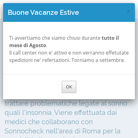
×
Buone Vacanze Estive
Visita disturbi del sonno
Roma
Visita Neurologica
Ti avvertiamo che siamo chiusi durante
tutto il
Visita neurologica per
mese di Agosto
.
Il call center non e' attivo e non verranno effetutate
disturbi del sonno a
spedizioni ne' refertazioni. Torniamo a settembre.
Roma
La visita consiste in un check-up di tipo
OK
neurologico mirato a diagnosticare e a
trattare problematiche legate al sonno
quali l'insonnia. Viene effettuata dai
medici che collaborano con
Sonnocheck nell'area di Roma per la