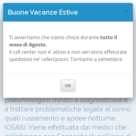
×
Buone Vacanze Estive
Visita disturbi del sonno
Palermo
Ti avvertiamo che siamo chiusi durante
tutto il
Visita Pneumologica
mese di Agosto
.
Visita pneumologica per
Il call center non e' attivo e non verranno effetutate
spedizioni ne' refertazioni. Torniamo a settembre.
apnee notturne e
russamento a Palermo
OK
La visita consiste in un check-up di tipo
pneumologico mirato a diagnosticare e
a trattare problematiche legate al sonno
quali russamento e apnee notturne
(OSAS). Viene effettuata dai medici che