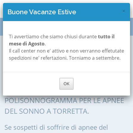
×
Buone Vacanze Estive
Polisonnografia
Sicilia
Palermo
Torretta
Ti avvertiamo che siamo chiusi durante
tutto il
mese di Agosto
.
Il call center non e' attivo e non verranno effetutate
Polisonnografia a
spedizioni ne' refertazioni. Torniamo a settembre.
Torretta
OK
POLISONNOGRAFIA, POLIGRAFIA,
POLISONNOGRAMMA PER LE APNEE
DEL SONNO A TORRETTA.
Se sospetti di soffrire di apnee del