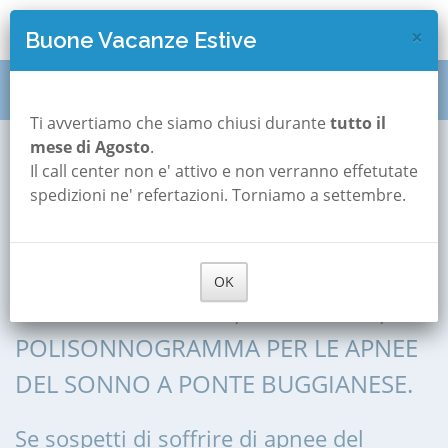
×
Buone Vacanze Estive
Polisonnografia
Toscana
Pistoia
Ti avvertiamo che siamo chiusi durante
tutto il
mese di Agosto
.
Ponte Buggianese
Il call center non e' attivo e non verranno effetutate
Polisonnografia a
spedizioni ne' refertazioni. Torniamo a settembre.
Ponte Buggianese
OK
POLISONNOGRAFIA, POLIGRAFIA,
POLISONNOGRAMMA PER LE APNEE
DEL SONNO A PONTE BUGGIANESE.
Se sospetti di soffrire di apnee del