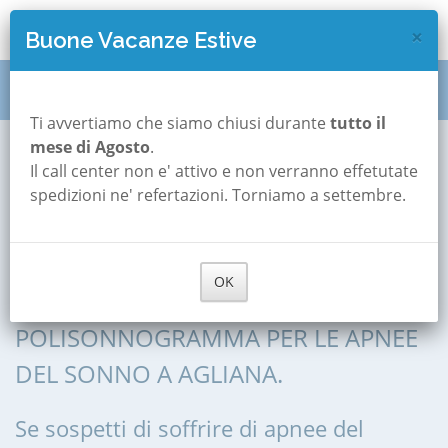
×
Buone Vacanze Estive
Polisonnografia
Toscana
Pistoia
Agliana
Ti avvertiamo che siamo chiusi durante
tutto il
mese di Agosto
.
Il call center non e' attivo e non verranno effetutate
Polisonnografia a
spedizioni ne' refertazioni. Torniamo a settembre.
Agliana
OK
POLISONNOGRAFIA, POLIGRAFIA,
POLISONNOGRAMMA PER LE APNEE
DEL SONNO A AGLIANA.
Se sospetti di soffrire di apnee del