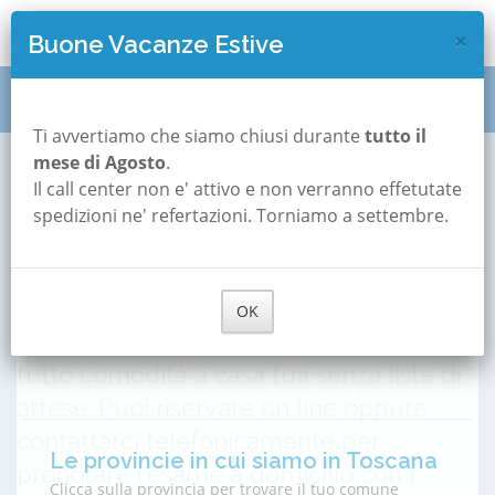
×
Buone Vacanze Estive
Polisonnografia
Toscana
Ti avvertiamo che siamo chiusi durante
tutto il
mese di Agosto
.
Polisonnografia in
Verifica disponibilità e prezzi nel
Il call center non e' attivo e non verranno effetutate
Toscana
spedizioni ne' refertazioni. Torniamo a settembre.
tuo comune
Se sospetti di avere apnee notturne o ti
Comune
è stata prescritta la Polisonnografia, da
OK
Inserisci il comune...
oggi puoi effettuare questo esame in
tutto comodità a casa tua senza liste di
attese. Puoi riservare on line oppure
contattarci telefonicamente per
Le provincie in cui siamo in Toscana
prenotare l'esame a domicilio con i
Clicca sulla provincia per trovare il tuo comune