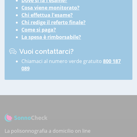
Dove si fa l'esame?
Cosa viene monitorato?
Chi effettua l'esame?
Chi redige il referto finale?
Come si paga?
La spesa è rimborsabile?
Vuoi contattarci?
Chiamaci al numero verde gratuito
800 187
089
La polisonnografia a domicilio on line