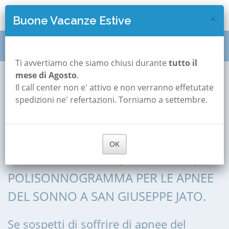
×
Buone Vacanze Estive
Polisonnografia
Sicilia
Palermo
Ti avvertiamo che siamo chiusi durante
tutto il
mese di Agosto
.
San Giuseppe Jato
Il call center non e' attivo e non verranno effetutate
Polisonnografia a
spedizioni ne' refertazioni. Torniamo a settembre.
San Giuseppe Jato
OK
POLISONNOGRAFIA, POLIGRAFIA,
POLISONNOGRAMMA PER LE APNEE
DEL SONNO A SAN GIUSEPPE JATO.
Se sospetti di soffrire di apnee del