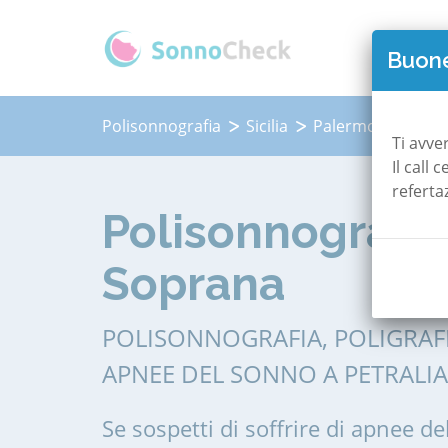
QUAN
Buone
Polisonnografia
Sicilia
Palermo
Petra
Ti avve
Il call
referta
Polisonnografia 
Soprana
POLISONNOGRAFIA, POLIGRAF
APNEE DEL SONNO A PETRALI
Se sospetti di soffrire di apnee de