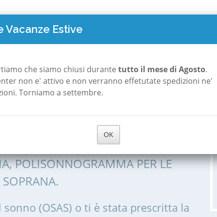
TO COSTA
POLISONNOGRAFIA
A ROMA
A MILANO
CHI S
 Vacanze Estive
lia Soprana
rtiamo che siamo chiusi durante
tutto il mese di Agosto
.
 center non e' attivo e non verranno effetutate spedizioni ne'
zioni. Torniamo a settembre.
a Petralia
OK
IA, POLISONNOGRAMMA PER LE
A SOPRANA.
l sonno (OSAS) o ti è stata prescritta la