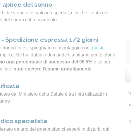
 apnee del sonno
 che viene effettuato in ospedali, cliniche, centri del
e del sonno e il russamento
- Spedizione espressa 1/2 giorni
a domicilio e ti spieghiamo il montaggio con
questo
emplice. Se hai dubbi o domande ti aiutiamo per telefono
o una percentuale di successo del 98.5%
e se per
n fine,
puoi ripetere l'esame gratuitamente
ificata
*
icato dal Ministero della Salute è tra i più utilizzati in
sonno
s
dico specialista
ertato da uno dei pneumologici esperti in disturbi del