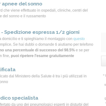
 apnee del sonno
 che viene effettuato in ospedali, cliniche, centri del
e del sonno e il russamento
- Spedizione espressa 1/2 giorni
a domicilio e ti spieghiamo il montaggio con
questo
emplice. Se hai dubbi o domande ti aiutiamo per telefono
o una percentuale di successo del 98.5%
e se per
n fine,
puoi ripetere l'esame gratuitamente
ificata
*
icato dal Ministero della Salute è tra i più utilizzati in
sonno
s
dico specialista
ertato da uno dei pneumologici esperti in disturbi del