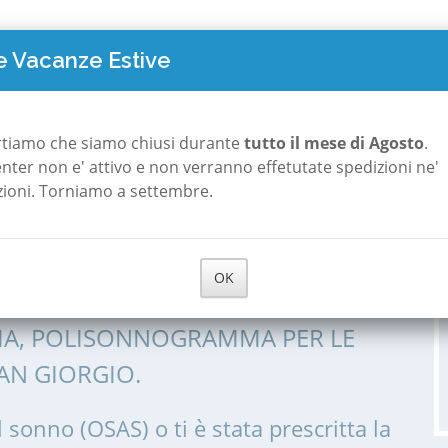
TO COSTA
POLISONNOGRAFIA
A ROMA
A MILANO
CHI S
 Vacanze Estive
 San Giorgio
rtiamo che siamo chiusi durante
tutto il mese di Agosto
.
 center non e' attivo e non verranno effetutate spedizioni ne'
zioni. Torniamo a settembre.
 a Porto San
OK
IA, POLISONNOGRAMMA PER LE
AN GIORGIO.
l sonno (OSAS) o ti è stata prescritta la