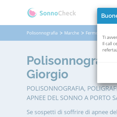
QUAN
Buone
Polisonnografia
Marche
Fermo
Porto
Ti avve
Il call
referta
Polisonnografia
Giorgio
POLISONNOGRAFIA, POLIGRAF
APNEE DEL SONNO A PORTO S
Se sospetti di soffrire di apnee de