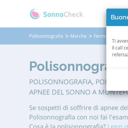
QUAN
Buone
Polisonnografia
Marche
Fermo
Monte
Ti avve
Il call
referta
Polisonnografia
POLISONNOGRAFIA, POLIGRAF
APNEE DEL SONNO A MONTEF
Se sospetti di soffrire di apnee de
Polisonnografia con noi fai l'esa
Cosa è la polisonnografia?
Leggi q