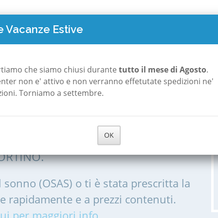
TO COSTA
POLISONNOGRAFIA
A ROMA
A MILANO
CHI S
 Vacanze Estive
fortino
rtiamo che siamo chiusi durante
tutto il mese di Agosto
.
 center non e' attivo e non verranno effetutate spedizioni ne'
zioni. Torniamo a settembre.
 a Montefortino
OK
IA, POLISONNOGRAMMA PER LE
ORTINO.
l sonno (OSAS) o ti è stata prescritta la
me rapidamente e a prezzi contenuti.
ui per maggiori info