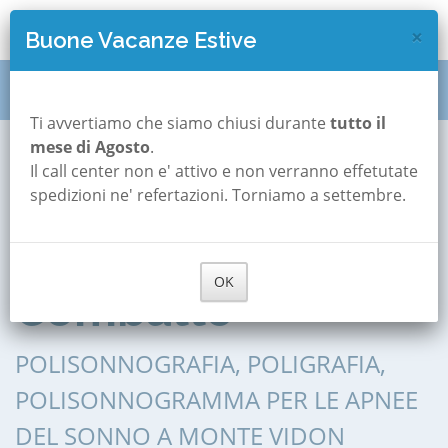
×
Buone Vacanze Estive
Polisonnografia
Marche
Fermo
Ti avvertiamo che siamo chiusi durante
tutto il
mese di Agosto
.
Monte Vidon Combatte
Il call center non e' attivo e non verranno effetutate
Polisonnografia a
spedizioni ne' refertazioni. Torniamo a settembre.
Monte Vidon
OK
Combatte
POLISONNOGRAFIA, POLIGRAFIA,
POLISONNOGRAMMA PER LE APNEE
DEL SONNO A MONTE VIDON