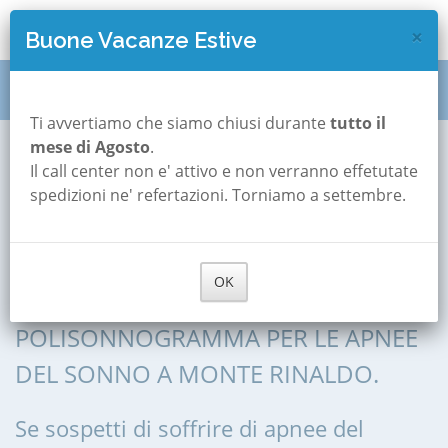
×
Buone Vacanze Estive
Polisonnografia
Marche
Fermo
Monte Rinaldo
Ti avvertiamo che siamo chiusi durante
tutto il
mese di Agosto
.
Il call center non e' attivo e non verranno effetutate
Polisonnografia a
spedizioni ne' refertazioni. Torniamo a settembre.
Monte Rinaldo
OK
POLISONNOGRAFIA, POLIGRAFIA,
POLISONNOGRAMMA PER LE APNEE
DEL SONNO A MONTE RINALDO.
Se sospetti di soffrire di apnee del