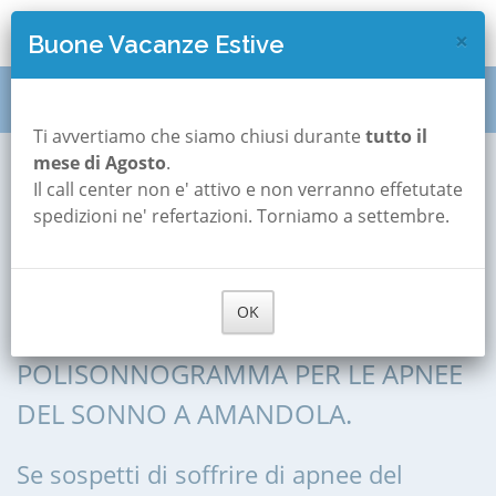
×
Buone Vacanze Estive
Polisonnografia
Marche
Fermo
Amandola
Ti avvertiamo che siamo chiusi durante
tutto il
mese di Agosto
.
Il call center non e' attivo e non verranno effetutate
Polisonnografia a
spedizioni ne' refertazioni. Torniamo a settembre.
Amandola
OK
POLISONNOGRAFIA, POLIGRAFIA,
POLISONNOGRAMMA PER LE APNEE
DEL SONNO A AMANDOLA.
Se sospetti di soffrire di apnee del