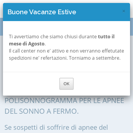
×
Buone Vacanze Estive
Polisonnografia
Marche
Fermo
Ti avvertiamo che siamo chiusi durante
tutto il
mese di Agosto
.
Il call center non e' attivo e non verranno effetutate
Polisonnografia a
spedizioni ne' refertazioni. Torniamo a settembre.
Fermo
OK
POLISONNOGRAFIA, POLIGRAFIA,
POLISONNOGRAMMA PER LE APNEE
DEL SONNO A FERMO.
Se sospetti di soffrire di apnee del