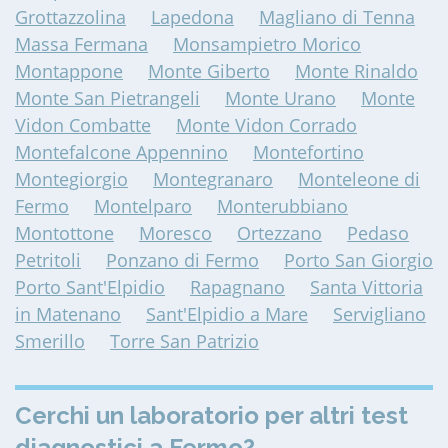
Grottazzolina
Lapedona
Magliano di Tenna
Massa Fermana
Monsampietro Morico
Montappone
Monte Giberto
Monte Rinaldo
Monte San Pietrangeli
Monte Urano
Monte
Vidon Combatte
Monte Vidon Corrado
Montefalcone Appennino
Montefortino
Montegiorgio
Montegranaro
Monteleone di
Fermo
Montelparo
Monterubbiano
Montottone
Moresco
Ortezzano
Pedaso
Petritoli
Ponzano di Fermo
Porto San Giorgio
Porto Sant'Elpidio
Rapagnano
Santa Vittoria
in Matenano
Sant'Elpidio a Mare
Servigliano
Smerillo
Torre San Patrizio
Cerchi un laboratorio per altri test
diagnostici a Fermo?