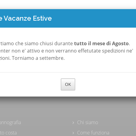
TO COSTA
POLISONNOGRAFIA
A ROMA
A MILANO
CHI S
 Vacanze Estive
rtiamo che siamo chiusi durante
tutto il mese di Agosto
.
 center non e' attivo e non verranno effetutate spedizioni ne'
zioni. Torniamo a settembre.
OK
onnografia
Chi siamo
to costa
Come funziona