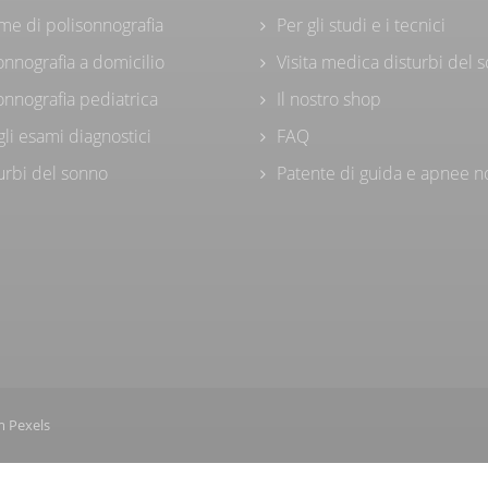
me di polisonnografia
Per gli studi e i tecnici
onnografia a domicilio
Visita medica disturbi del 
onnografia pediatrica
Il nostro shop
 gli esami diagnostici
FAQ
turbi del sonno
Patente di guida e apnee n
m
Pexels