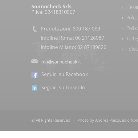
Sonnocheck Srls
L'esa
P.Iva: 02418310567
Polis
Polis
Prenotazioni: 800 187 089
Infoline Roma: 06 21126087
Tutti
Infoline Milano: 02 87189826
I dis
Seguici su Facebook
Seguici su LinkedIn
© All Rights Reserved
Photo by
Andrea Piacquadio
fro