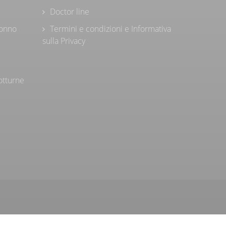
Doctor line
sonno
Termini e condizioni e Informativa
sulla Privacy
otturne