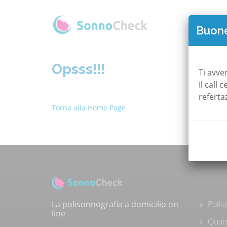
QUAN
Buone
Opsss!!!
Ti avve
Il call
referta
Torna alla Home Page
Polis
La polisonnografia a domicilio on
line
Quan