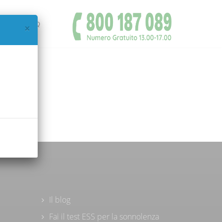
IAMO
FAQ
×
Il blog
Fai il test ESS per la sonnolenza