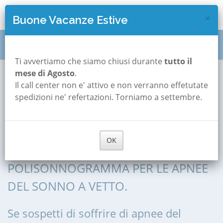
×
Buone Vacanze Estive
Polisonnografia
Emilia Romagna
Reggio-emilia
Ti avvertiamo che siamo chiusi durante
tutto il
mese di Agosto
.
Vetto
Il call center non e' attivo e non verranno effetutate
Polisonnografia
spedizioni ne' refertazioni. Torniamo a settembre.
a Vetto
OK
POLISONNOGRAFIA, POLIGRAFIA,
POLISONNOGRAMMA PER LE APNEE
DEL SONNO A VETTO.
Se sospetti di soffrire di apnee del