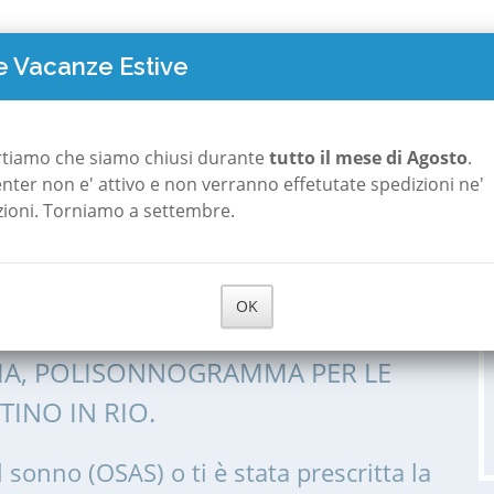
TO COSTA
POLISONNOGRAFIA
A ROMA
A MILANO
CHI S
 Vacanze Estive
emilia
San Martino in Rio
rtiamo che siamo chiusi durante
tutto il mese di Agosto
.
 center non e' attivo e non verranno effetutate spedizioni ne'
zioni. Torniamo a settembre.
 a San Martino in
OK
IA, POLISONNOGRAMMA PER LE
INO IN RIO.
l sonno (OSAS) o ti è stata prescritta la