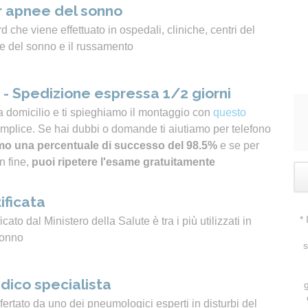
 apnee del sonno
 che viene effettuato in ospedali, cliniche, centri del
e del sonno e il russamento
- Spedizione espressa 1/2 giorni
a domicilio e ti spieghiamo il montaggio con
questo
emplice. Se hai dubbi o domande ti aiutiamo per telefono
o una percentuale di successo del 98.5%
e se per
n fine,
puoi ripetere l'esame gratuitamente
ificata
*
icato dal Ministero della Salute è tra i più utilizzati in
sonno
s
dico specialista
ertato da uno dei pneumologici esperti in disturbi del