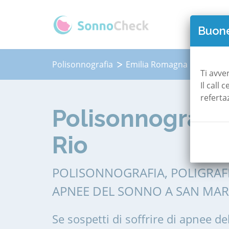
QUAN
Buone
Polisonnografia
Emilia Romagna
Reggio-
Ti avve
Il call
referta
Polisonnografia
Rio
POLISONNOGRAFIA, POLIGRAF
APNEE DEL SONNO A SAN MART
Se sospetti di soffrire di apnee de