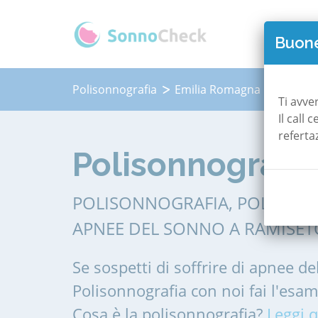
QUAN
Buone
Polisonnografia
Emilia Romagna
Reggio-
Ti avve
Il call
referta
Polisonnografia
POLISONNOGRAFIA, POLIGRAF
APNEE DEL SONNO A RAMISET
Se sospetti di soffrire di apnee de
Polisonnografia con noi fai l'esa
Cosa è la polisonnografia?
Leggi q