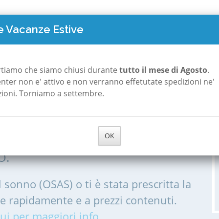
TO COSTA
POLISONNOGRAFIA
A ROMA
A MILANO
CHI S
 Vacanze Estive
emilia
Ramiseto
rtiamo che siamo chiusi durante
tutto il mese di Agosto
.
 center non e' attivo e non verranno effetutate spedizioni ne'
zioni. Torniamo a settembre.
 a Ramiseto
OK
IA, POLISONNOGRAMMA PER LE
O.
l sonno (OSAS) o ti è stata prescritta la
me rapidamente e a prezzi contenuti.
ui per maggiori info