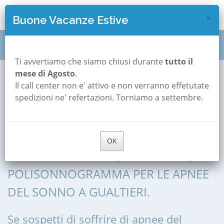
×
Buone Vacanze Estive
Polisonnografia
Emilia Romagna
Reggio-emilia
Ti avvertiamo che siamo chiusi durante
tutto il
mese di Agosto
.
Gualtieri
Il call center non e' attivo e non verranno effetutate
Polisonnografia a
spedizioni ne' refertazioni. Torniamo a settembre.
Gualtieri
OK
POLISONNOGRAFIA, POLIGRAFIA,
POLISONNOGRAMMA PER LE APNEE
DEL SONNO A GUALTIERI.
Se sospetti di soffrire di apnee del