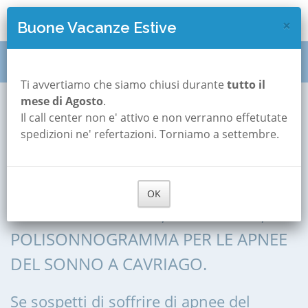
×
Buone Vacanze Estive
Polisonnografia
Emilia Romagna
Reggio-emilia
Ti avvertiamo che siamo chiusi durante
tutto il
mese di Agosto
.
Cavriago
Il call center non e' attivo e non verranno effetutate
Polisonnografia a
spedizioni ne' refertazioni. Torniamo a settembre.
Cavriago
OK
POLISONNOGRAFIA, POLIGRAFIA,
POLISONNOGRAMMA PER LE APNEE
DEL SONNO A CAVRIAGO.
Se sospetti di soffrire di apnee del