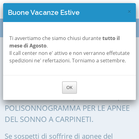
×
Buone Vacanze Estive
Polisonnografia
Emilia Romagna
Reggio-emilia
Ti avvertiamo che siamo chiusi durante
tutto il
mese di Agosto
.
Carpineti
Il call center non e' attivo e non verranno effetutate
Polisonnografia a
spedizioni ne' refertazioni. Torniamo a settembre.
Carpineti
OK
POLISONNOGRAFIA, POLIGRAFIA,
POLISONNOGRAMMA PER LE APNEE
DEL SONNO A CARPINETI.
Se sospetti di soffrire di apnee del