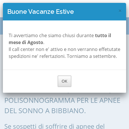
×
Buone Vacanze Estive
Polisonnografia
Emilia Romagna
Reggio-emilia
Ti avvertiamo che siamo chiusi durante
tutto il
mese di Agosto
.
Bibbiano
Il call center non e' attivo e non verranno effetutate
Polisonnografia a
spedizioni ne' refertazioni. Torniamo a settembre.
Bibbiano
OK
POLISONNOGRAFIA, POLIGRAFIA,
POLISONNOGRAMMA PER LE APNEE
DEL SONNO A BIBBIANO.
Se sospetti di soffrire di apnee del