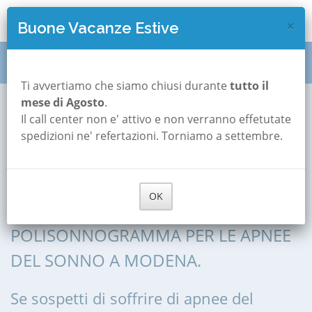
×
Buone Vacanze Estive
Polisonnografia
Emilia Romagna
Modena
Ti avvertiamo che siamo chiusi durante
tutto il
mese di Agosto
.
Il call center non e' attivo e non verranno effetutate
Polisonnografia a
spedizioni ne' refertazioni. Torniamo a settembre.
Modena
OK
POLISONNOGRAFIA, POLIGRAFIA,
POLISONNOGRAMMA PER LE APNEE
DEL SONNO A MODENA.
Se sospetti di soffrire di apnee del