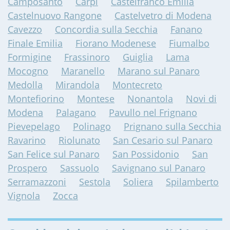
Camposanto
Carpi
Castelfranco Emilia
Castelnuovo Rangone
Castelvetro di Modena
Cavezzo
Concordia sulla Secchia
Fanano
Finale Emilia
Fiorano Modenese
Fiumalbo
Formigine
Frassinoro
Guiglia
Lama
Mocogno
Maranello
Marano sul Panaro
Medolla
Mirandola
Montecreto
Montefiorino
Montese
Nonantola
Novi di
Modena
Palagano
Pavullo nel Frignano
Pievepelago
Polinago
Prignano sulla Secchia
Ravarino
Riolunato
San Cesario sul Panaro
San Felice sul Panaro
San Possidonio
San
Prospero
Sassuolo
Savignano sul Panaro
Serramazzoni
Sestola
Soliera
Spilamberto
Vignola
Zocca