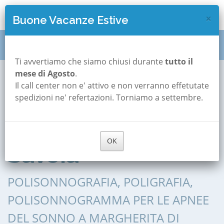
×
Buone Vacanze Estive
Polisonnografia
Puglia
Barletta
Ti avvertiamo che siamo chiusi durante
tutto il
mese di Agosto
.
Margherita di Savoia
Il call center non e' attivo e non verranno effetutate
Polisonnografia a
spedizioni ne' refertazioni. Torniamo a settembre.
Margherita di
OK
Savoia
POLISONNOGRAFIA, POLIGRAFIA,
POLISONNOGRAMMA PER LE APNEE
DEL SONNO A MARGHERITA DI